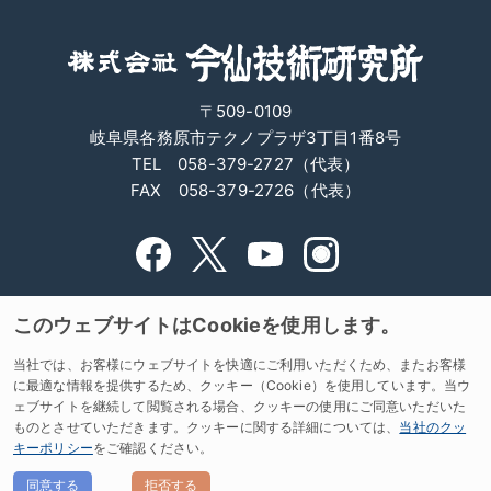
〒509-0109
岐阜県各務原市テクノプラザ3丁目1番8号
TEL 058-379-2727（代表）
FAX 058-379-2726（代表）
サイトマップ
サイトポリシー
このウェブサイトはCookieを使用します。
Cookieポリシー
個人情報保護方針
当社では、お客様にウェブサイトを快適にご利用いただくため、またお客様
よくあるご質問
に最適な情報を提供するため、クッキー（Cookie）を使用しています。当ウ
ェブサイトを継続して閲覧される場合、クッキーの使用にご同意いただいた
ものとさせていただきます。クッキーに関する詳細については、
当社のクッ
キーポリシー
をご確認ください。
© IMASEN ENGINEERING CORPORATION.
ALL RIGHTS RESERVED.
同意する
拒否する