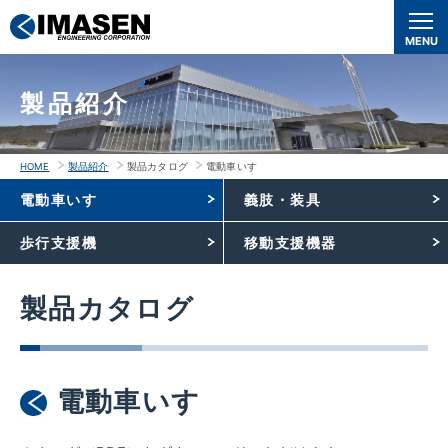
本
文
MENU
へ
移
製品紹介
動
HOME
製品紹介
製品カタログ
電動車いす
電動車いす
義肢・装具
歩行支援機
移動支援機器
製品カタログ
電動車いす