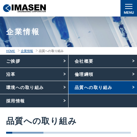
本
文
MENU
へ
移
企業情報
動
HOME
企業情報
品質への取り組み
ご挨拶
会社概要
沿革
倫理綱領
環境への取り組み
品質への取り組み
採用情報
品質への取り組み